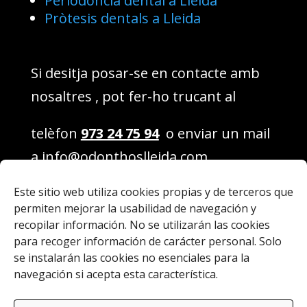
Periodòncia dental a Lleida
Pròtesis dentals a Lleida
Si desitja posar-se en contacte amb
nosaltres , pot fer-ho trucant al
telèfon
973 24 75 94
o enviar un mail
a
info@odonthoslleida.com
.
Este sitio web utiliza cookies propias y de terceros que
També pot venir directament a la
permiten mejorar la usabilidad de navegación y
Clínica situada al Carrer de Sabadell,
recopilar información. No se utilizarán las cookies
num. 16-18 de Lleida.
para recoger información de carácter personal. Solo
se instalarán las cookies no esenciales para la
navegación si acepta esta característica.
© ODONTHOS LLEIDA
|
Avís